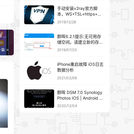
手动安装v2ray官方脚
本，WS+TSL+https+域
名伪装
2019/12/28
样…
群晖6.2.1提示:无可用存
储空间。请建立新的存储
空间。群晖添加硬盘组
一篇
2019/07/23
RAID详细教程
iPhone重启故障 iOS日志
数据分析
2021/02/06
群晖 DSM 7.0 Synology
Photos IOS | Android 客
户端下载安装
2020/12/04
继续