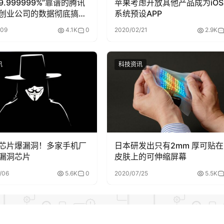
9.999999%”靠谱的腾讯
苹果考虑开放其他产品成为iOS
创业公司的数据彻底搞丢
系统预设APP
/09
4.1K
0
2020/02/21
2.9K
讯
科技资讯
芯片爆漏洞！多家手机厂
日本研发出只有2mm 厚可贴在
漏洞芯片
皮肤上的可伸缩屏幕
/06
5.6K
0
2020/07/25
5.5K