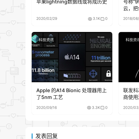
苹果lightning数据线或将成历史
号称“9
云，把
了
2020/02/29
3.1K
0
2018/08
科技资讯
科技资
Apple 的A14 Bionic 处理器用上
联发科
了5nm 工艺
商使用
2020/09/16
3.3K
0
2020/03
发表回复