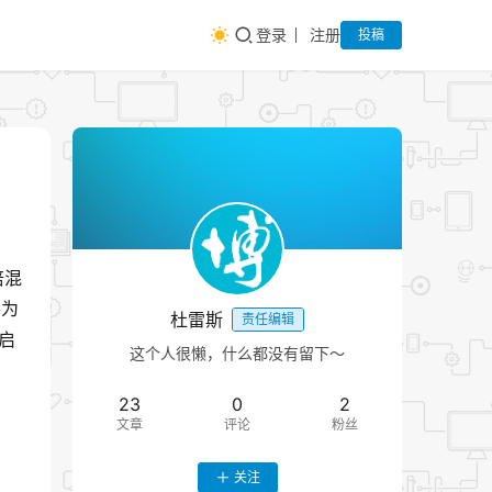
登录
注册
投稿
倍混
将为
杜雷斯
责任编辑
启
这个人很懒，什么都没有留下～
23
0
2
文章
评论
粉丝
关注