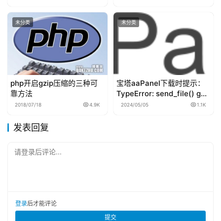
未分类
未分类
php开启gzip压缩的三种可
宝塔aaPanel下载时提示：
靠方法
TypeError: send_file() got
an unexpected keyword
2018/07/18
4.9K
2024/05/05
1.1K
argument ‘add_etags’
发表回复
请登录后评论...
登录
后才能评论
提交