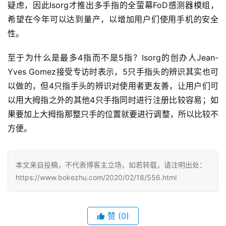
疑虑，因此Isorg才推出多手指的全萤幕FoD感测器模组，
希望在今年可以达到量产，以增加用户们使用手机的安全
性。
至于为什么是最多4指而不是5指？Isorg的创办人Jean-
Yves Gomez接受专访时表示，5只手指头的辨识其实也可
以做的，但4只指手头的辨识对使用者更友善，让用户们可
以用大拇指之外的其他4只手指同时进行注册比较容易；如
果要加上大拇指那整只手的位置就要进行调整，所以比较不
方便。
首
页
本文来自投稿，不代表博客主立场，如若转载，请注明出处：
https://www.bokezhu.com/2020/02/18/556.html
科
投稿
技
资
赞
(0)