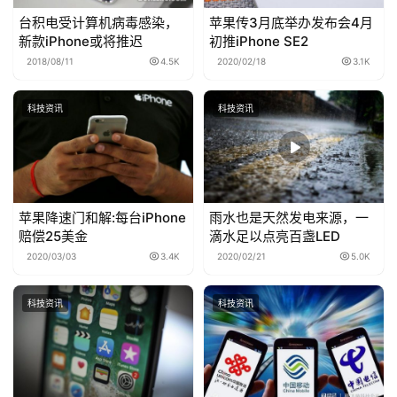
台积电受计算机病毒感染，
苹果传3月底举办发布会4月
新款iPhone或将推迟
初推iPhone SE2
2018/08/11
4.5K
2020/02/18
3.1K
科技资讯
科技资讯
苹果降速门和解:每台iPhone
雨水也是天然发电来源，一
赔偿25美金
滴水足以点亮百盏LED
2020/03/03
3.4K
2020/02/21
5.0K
科技资讯
科技资讯