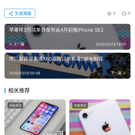
讯
登录
注册
生成海报
0
0
主
机
苹果传3月底举办发布会4月初推iPhone SE2
推
荐
上一篇
2020/02/18 19:20
传三星获得高通X60晶片订单将采5纳米制程
2020/02/19 00:48
下一篇
相关推荐
科技资讯
科技资讯