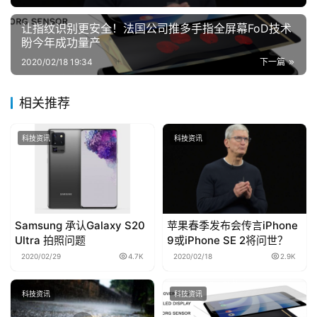
和搭配飞时测距（ToF）功能的iPad Pro产品；第2季
推
让指纹识别更安全！法国公司推多手指全屏幕FoD技术
荐
将推出搭配剪刀脚键盘的MacBook新品，以及苹果与
盼今年成功量产
第三方品牌合作的扩增实境（AR）头盔；第3季预计
2020/02/18 19:34
下一篇
将推出5G版iPhone。
相关推荐
本文来自投稿，不代表博客主立场，如若转载，请注明出处：
科技资讯
科技资讯
https://www.bokezhu.com/2020/02/18/552.html
Samsung 承认Galaxy S20
苹果春季发布会传言iPhone
Ultra 拍照问题
9或iPhone SE 2将问世？
2020/02/29
4.7K
2020/02/18
2.9K
科技资讯
科技资讯