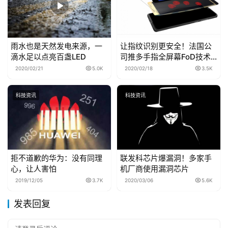
雨水也是天然发电来源，一
让指纹识别更安全！法国公
滴水足以点亮百盏LED
司推多手指全屏幕FoD技术
盼今年成功量产
2020/02/21
5.0K
2020/02/18
3.5K
科技资讯
科技资讯
拒不道歉的华为：没有同理
联发科芯片爆漏洞！多家手
心，让人害怕
机厂商使用漏洞芯片
2019/12/05
3.7K
2020/03/06
5.6K
发表回复