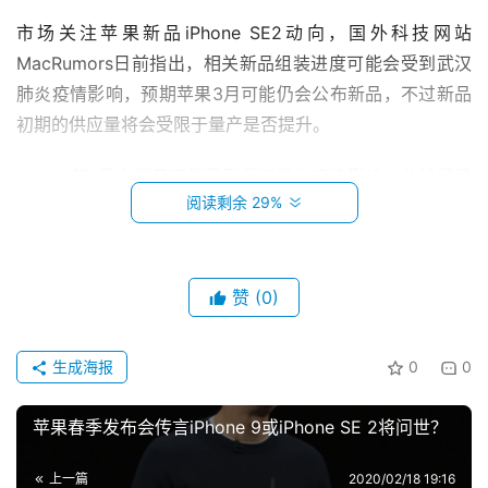
市场关注苹果新品iPhone SE2动向，国外科技网站
MacRumors日前指出，相关新品组装进度可能会受到武汉
肺炎疫情影响，预期苹果3月可能仍会公布新品，不过新品
初期的供应量将会受限于量产是否提升。
iPhone第1季出货量可能受到武汉肺炎疫情影响，分析师日
阅读剩余 29%
前报告预估，由于武汉肺炎疫情影响在中国制造的iPhone
首
供应，第1季iPhone出货量可能会减少10%，来到3600万支
页
到4000万支。
赞
(0)
科
分析师预估，今年上半年苹果可能推出7款新品，包括低价
投稿
技
4.7吋LCD版iPhone、新iPad Pro、新型号MacBook Pro和
生成海报
0
0
资
MacBook Air。
讯
苹果春季发布会传言iPhone 9或iPhone SE 2将问世？
展望苹果今年新品趋势，分析师预期，今年前3季苹
登录
注册
主
果将每季推出新品，其中第1季将公布iPhone SE2、
上一篇
2020/02/18 19:16
机