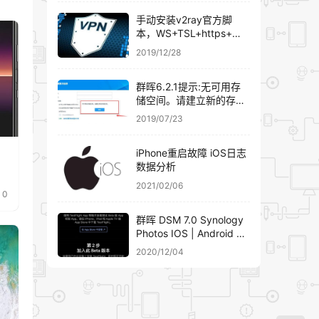
手动安装v2ray官方脚
本，WS+TSL+https+域
名伪装
2019/12/28
群晖6.2.1提示:无可用存
储空间。请建立新的存储
空间。群晖添加硬盘组
2019/07/23
RAID详细教程
iPhone重启故障 iOS日志
数据分析
2021/02/06
0
群晖 DSM 7.0 Synology
Photos IOS | Android 客
户端下载安装
2020/12/04