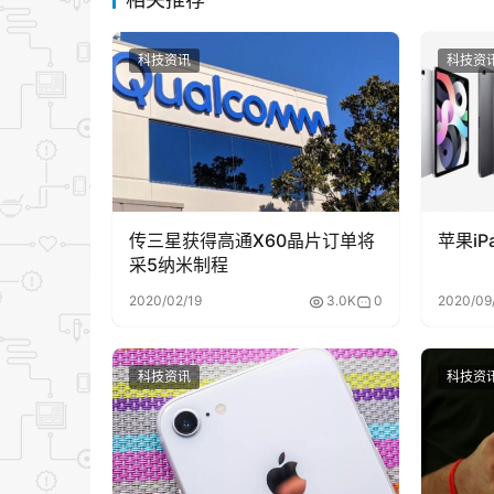
科技资讯
科技资
传三星获得高通X60晶片订单将
苹果iP
采5纳米制程
2020/02/19
3.0K
0
2020/09
科技资讯
科技资