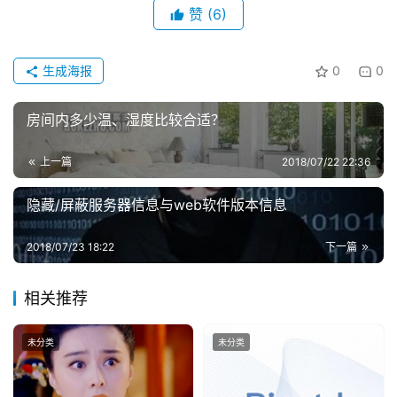
赞
(6)
讯
登录
注册
主
生成海报
0
0
机
推
房间内多少温、湿度比较合适？
荐
上一篇
2018/07/22 22:36
隐藏/屏蔽服务器信息与web软件版本信息
2018/07/23 18:22
下一篇
相关推荐
未分类
未分类