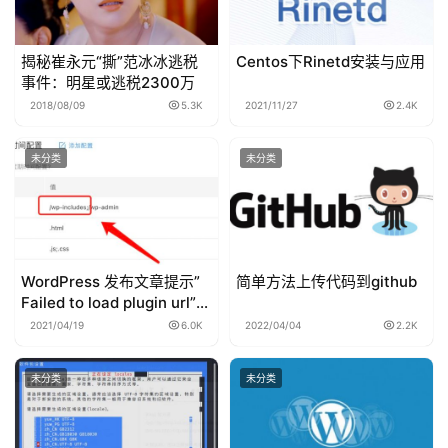
揭秘崔永元“撕”范冰冰逃税
Centos下Rinetd安装与应用
事件：明星或逃税2300万
2018/08/09
5.3K
2021/11/27
2.4K
未分类
未分类
WordPress 发布文章提示”
简单方法上传代码到github
Failed to load plugin url”解
决办法
2021/04/19
6.0K
2022/04/04
2.2K
未分类
未分类