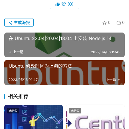
讯
赞
(0)
登录
注册
主
生成海报
0
0
机
推
在 Ubuntu 22.04|20.04|18.04 上安装 Node.js 14
荐
上一篇
2022/04/06 19:49
Ubuntu 修改时区为上海的方法
2023/05/16 01:47
下一篇
相关推荐
未分类
未分类