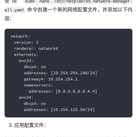
使用 
sudo nano /etc/netplan/01-network-manager-
 命令创建一个新的网络配置文件，并添加以下内
all.yaml
容：
network:

  version: 2

  renderer: networkd

  ethernets:

    ens33:

      dhcp4: no

      addresses: [10.254.254.240/24]

      gateway4: 10.254.254.1

      nameservers:

        addresses: [8.8.8.8,8.8.4.4]

    ens34:

      dhcp4: no

应用配置文件：