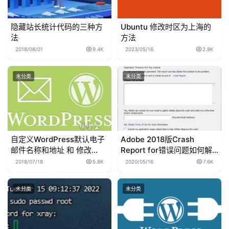
隐藏站长统计代码的三种方
Ubuntu 修改时区为上海的
法
方法
2018/08/01
9.4K
2023/05/16
2.8K
未分类
未分类
自定义WordPress默认电子
Adobe 2018版Crash
邮件名称和地址 和 修改
Report for错误问题如何解
WordPress 发送邮件的默认
决
2018/07/18
5.8K
2020/05/16
7.6K
邮箱和发件人
未分类
未分类