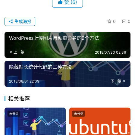
赞
(6)
讯
登录
注册
主
生成海报
0
0
机
推
WordPress上传图片自动重命名的2个方法
荐
上一篇
2018/07/30 02:36
隐藏站长统计代码的三种方法
2018/08/01 22:09
下一篇
相关推荐
未分类
未分类