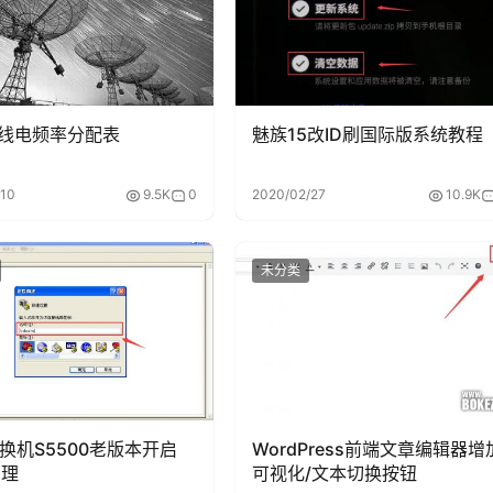
线电频率分配表
魅族15改ID刷国际版系统教程
/10
9.5K
0
2020/02/27
10.9K
未分类
交换机S5500老版本开启
WordPress前端文章编辑器增
管理
可视化/文本切换按钮