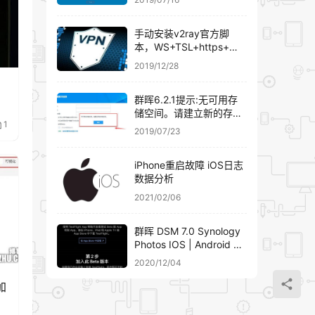
手动安装v2ray官方脚
本，WS+TSL+https+域
名伪装
2019/12/28
群晖6.2.1提示:无可用存
储空间。请建立新的存储
1
空间。群晖添加硬盘组
2019/07/23
RAID详细教程
iPhone重启故障 iOS日志
数据分析
2021/02/06
群晖 DSM 7.0 Synology
Photos IOS | Android 客
户端下载安装
2020/12/04
加