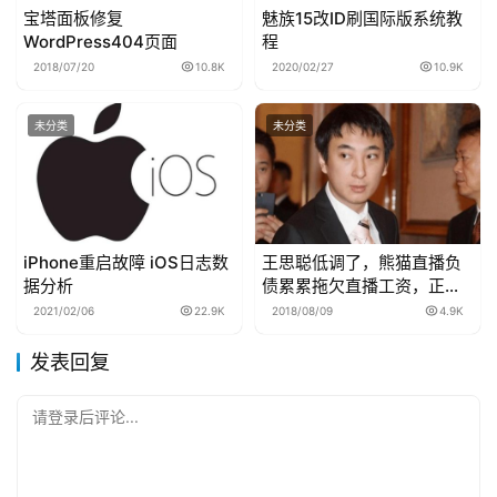
宝塔面板修复
魅族15改ID刷国际版系统教
WordPress404页面
程
2018/07/20
10.8K
2020/02/27
10.9K
未分类
未分类
iPhone重启故障 iOS日志数
王思聪低调了，熊猫直播负
据分析
债累累拖欠直播工资，正在
协商卖掉？
2021/02/06
22.9K
2018/08/09
4.9K
发表回复
请登录后评论...