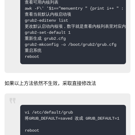
查看可用内核列表

awk -F\' '$1=="menuentry " {print i++ " : " $2
查看当前默认内核启动项

grub2-editenv list

更改默认启动内核项，数字就是查看内核列表里对应内核编号
grub2-set-default 1

重新生成 grub2.cfg

grub2-mkconfig -o /boot/grub2/grub.cfg

重启系统

reboot
如果以上方法依然不生效，采取直接修改法
vi /etc/default/grub

将GRUB_DEFAULT=saved 改成 GRUB_DEFAULT=1

reboot