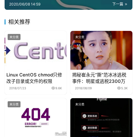
荐
2020/06/08 14:59
下一篇
相关推荐
未分类
未分类
Linux CentOS chmod只修
揭秘崔永元“撕”范冰冰逃税
改子目录或文件的权限
事件：明星或逃税2300万
2018/07/23
9.6K
2018/08/09
5.3K
未分类
未分类