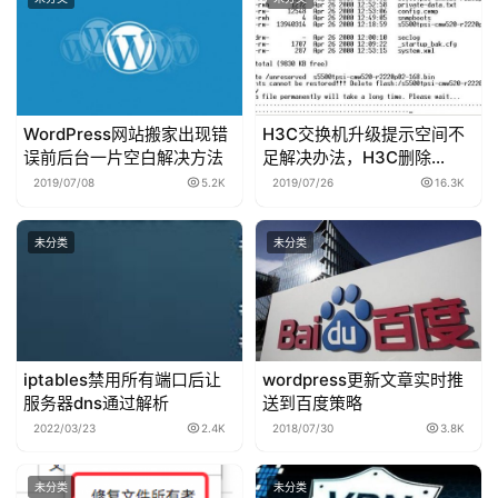
WordPress网站搬家出现错
H3C交换机升级提示空间不
误前后台一片空白解决方法
足解决办法，H3C删除
FLASH内系统文件教程
2019/07/08
5.2K
2019/07/26
16.3K
未分类
未分类
iptables禁用所有端口后让
wordpress更新文章实时推
服务器dns通过解析
送到百度策略
2022/03/23
2.4K
2018/07/30
3.8K
未分类
未分类