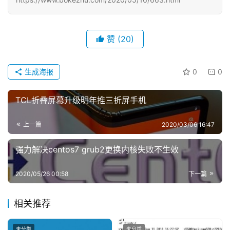
赞
(20)
首
页
生成海报
0
0
科
TCL折叠屏幕升级明年推三折屏手机
投稿
技
资
上一篇
2020/03/06 16:47
讯
强力解决centos7 grub2更换内核失败不生效
登录
注册
主
2020/05/26 00:58
下一篇
机
推
荐
相关推荐
未分类
未分类