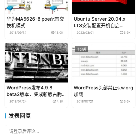
华为MA5626-8 poe配置交
Ubuntu Server 20.04.x
换机模式
LTS安装配置开机自启
iptables防火墙教程
2018/09/14
18.0K
2022/03/01
5.9K
未分类
未分类
WordPress发布4.9.8
WordPress头部禁止s.w.org
beta2版本，集成新版古腾
加载
堡编辑器
2018/07/24
4.3K
2018/07/21
3.6K
发表回复
请登录后评论...