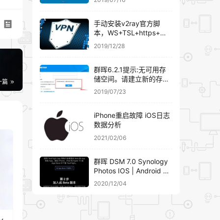
会跳
手动安装v2ray官方脚
本，WS+TSL+https+域
名伪装
2019/12/28
群晖6.2.1提示:无可用存
储空间。请建立新的存储
一篇
空间。群晖添加硬盘组
2019/07/23
RAID详细教程
iPhone重启故障 iOS日志
数据分析
2021/02/06
群晖 DSM 7.0 Synology
。
Photos IOS | Android 客
户端下载安装
2020/12/04