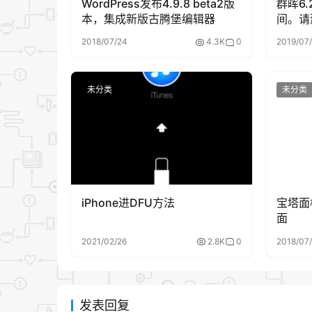
WordPress发布4.9.8 beta2版
群晖6.
1.PHP
版本
本，集成新版古腾堡编辑器
间。请
添加硬
2018/07/24
4.3K
0
2019/07
<?php header(‘X-Frame-Options:Deny
未分类
未分类
WordPress 网站放到主题模板 header.p
2.Apache
服务器
配置 Apache 在所有页面上发送 X-Frame-Op
iPhone进DFU方法
宝塔面板
面
2.1 在 Apache 主机的 httpd.conf 文件
2021/02/26
2.8K
0
2018/07
Header always append X-Frame-Op
发表回复