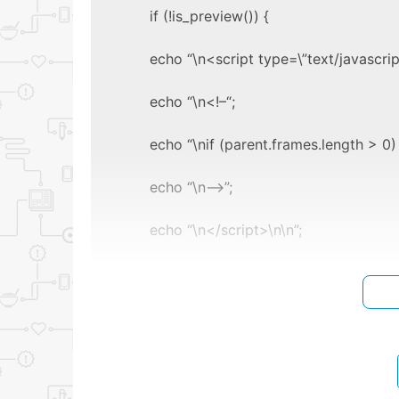
if
(!is_preview()) {
echo
“\n<script type=\”text/javascrip
echo
“\n<!–“
;
echo
“\nif (parent.frames.length > 0) 
echo
“\n–>”
;
echo
“\n</script>\n\n”
;
}
}
add_action(‘wp_head’, ‘break_out_of_