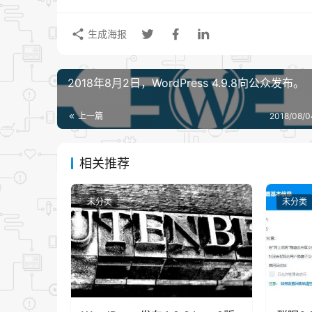
其实上面两种都是 JS 版本的，这样使用是没有问
生成海报
转，很烦人，你也可以做一下优化，判断是不是
二、X-Frame-Options
防止 ifra
2018年8月2日，WordPress 4.9.8向公众发布。
上一篇
2018/08/0
下面说一下通过修改 X-Frame-Options 响应头的
DENY
：
表示该页面不允许在 frame 中
相关推荐
SAMEORIGIN：表示该页面可以在相同域名页
Allow-From [uri]
：
表示该页面可以在指定来源
未分类
未分类
换一句话说，如果设置为 DENY，不光在别人的
另一方面，如果设置为 SAMEORIGIN，那么页
SAMEORIGIN 即可，如果发现有很多人恶意利用 i
Options 的值的方法如下：