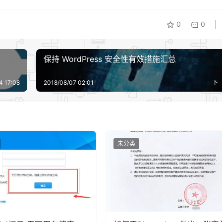
题的，但是当你使用 WordPress 后台自定义编辑的时候，就
0
0
你的域名，如果是就不使用。
me
框架恶意调用
保持 WordPress 安全性有效措施汇总
4 17:08
2018/08/07 02:01
下
方式，X-Frame-Options 有三个值：
展示，即便是在相同域名的页面中嵌套也不允许；
面的 frame 中展示；
的 frame 中展示。
未分类
网站 frame 嵌入时会无法加载，在同域名页面中同样会无法加载
面就可以在同域名页面的 frame 中嵌套，一般建议设置为 
frame 框架调用，那么就设置为 DENY。具体设置 X-Frame-