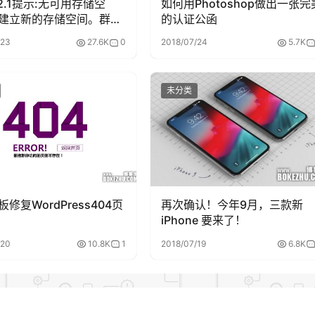
2.1提示:无可用存储空
如何用Photoshop做出一张完
建立新的存储空间。群晖
的认证公函
盘组RAID详细教程
/23
27.6K
0
2018/07/24
5.7K
’); ?>
未分类
hp 文件中的标签前，其他建站程序参考设置即可。
tions 响应头，有两种办法：
修复WordPress404页
再次确认！今年9月，三款新
iPhone 要来了！
中需要把下面这行添加到’site’的配置中并重启生效即可：
/20
10.8K
1
2018/07/19
6.8K
tions SAMEORIGIN