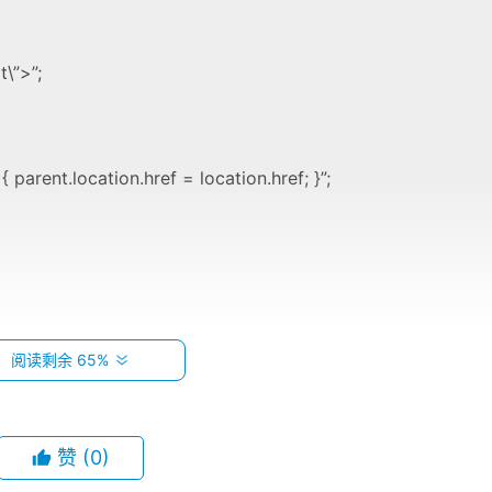
t\”>”
;
{ parent.location.href = location.href; }”
;
阅读剩余 65%
frames’);
赞
(0)