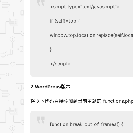
<script type=
“text/javascript”
>
if
(self!=top){
window.top.location.replace(self.loca
}
</script>
2.WordPress
版本
将以下代码直接添加到当前主题的 functions.p
function
break_out_of_frames() {