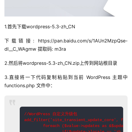
1.首先下载wordpress-5.3-zh_CN
下载链接: https://pan.baidu.com/s/1AUn2MzpQse-
dI__C_WAgmw 提取码: m3ra
2.然后将wordpress-5.3-zh_CN.zip上传到网站根目录
3.直接将一下代码复制粘贴到当前 WordPress 主题中 
functions.php 文件中：
//WordPress 自定义升级包
add_filter
(
'site_transient_update_core'
,
func
foreach
(
$value
->
updates 
as
&
$update
)
if
(
$update
->
locale 
==
'zh_CN'