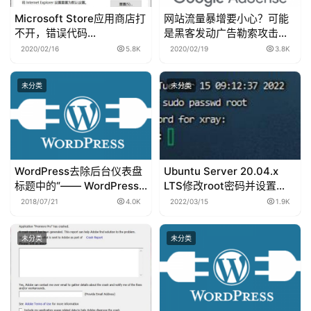
Microsoft Store应用商店打
网站流量暴增要小心？可能
不开，错误代码
是黑客发动广告勒索攻击…
0x80131500
2020/02/16
5.8K
2020/02/19
3.8K
未分类
未分类
WordPress去除后台仪表盘
Ubuntu Server 20.04.x
标题中的“—— WordPress”
LTS修改root密码并设置
字样详细教程
SSH登陆
2018/07/21
4.0K
2022/03/15
1.9K
未分类
未分类