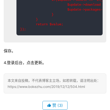
$update
->
download   
=
$update
->
packages
->
fu
}
}
return
$value
;
}
);
保存。
4.登录后台，点击更新。
首
页
本文来自投稿，不代表博客主立场，如若转载，请注明出处：
https://www.bokezhu.com/2019/12/12/504.html
科
投稿
技
资
赞
(3)
讯