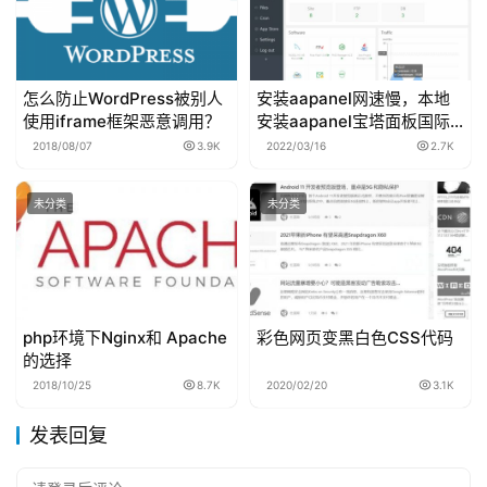
其次就是百度的阿拉丁通道了，论权重新浪、搜狐等大型网
站不比百度经验差，但是百度为了让自己旗下产品生存，获
得流量，只有通过后门技术，直接用百度经验的页面来做排
怎么防止WordPress被别人
安装aapanel网速慢，本地
名。之所以给百度经验排名也不给原创博客的我，原因是我
使用iframe框架恶意调用？
安装aapanel宝塔面板国际
的博客目前来讲信誉度不够，也就是俗称的权重不够。
版教程
2018/08/07
3.9K
2022/03/16
2.7K
百度免费排名
未分类
未分类
百度免费排名是大家最关心的事情了，因为咱不是百度家的
亲戚，也不是土豪玩家，所以在其他两个方面，我们没有优
势，只有选择百度免费排名了，百度免费排名的规则和算法
php环境下Nginx和 Apache
彩色网页变黑白色CSS代码
也是最多的，最麻烦的一件事情，总体还是围着信誉度(权
的选择
重)展开的。这个信誉度从综合因素判断，并非单一的优
2018/10/25
8.7K
2020/02/20
3.1K
势。
发表回复
百度收录规则