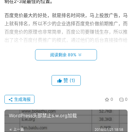
制在2-3是最佳的位置。
百度竞价最大的好处，就是排名时间块，马上投放广告，马
上就有排名，所以不少的企业选择百度竞价做前期推广，而
百度竞价的原理也非常简单，百度公司要赚钱生存，所以推
出了这个百度付费推广的模式，通过他们的后台直接操作给
你排名，你有排名可以赚到钱，但你得给他们钱，不可能永
阅读剩余 89%
远依靠百度竞价来支撑，所以除了百度竞价，我们还可以这
样去做。
首
页
赞
(1)
百度旗下产品
科
投稿
技
百度旗下产品非常多，能够参与排名的也非常多，比如百度
生成海报
0
0
资
文库、百度知道、百度百科、百度经验、百度百家等等，这
讯
些百度产品只是一个平台，百度官方人员从来不会编辑里面
WordPress头部禁止s.w.org加载
登录
注册
的内容，这些平台里面的内容都是由第三方企业或个人编辑
主
而成，既然要我们来编辑，那么推广的机会就来了。咱们还
上一篇
2018/07/21 18:58