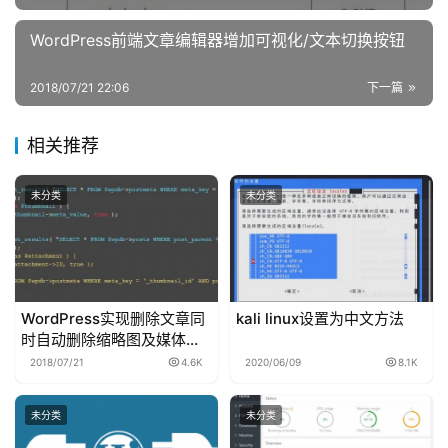
机
是先说说，他们排名算法以及规则吧。
推
WordPress前端文章编辑器增加可视化/文本切换按钮
荐
百度旗下的产品是由百度自己开发而成，在排名上有很大的
2018/07/21 22:06
下一篇
优势，优势在哪里呢，就是通过阿拉丁通道排名的，说白了
就是走后门。
相关推荐
前面说到了付费竞价推广是通过后台直接给出排名，而百度
未分类
未分类
旗下产品的平台与付费推广不一样，他们不属于推广，而是
直接优先展示他们网站的排名。展现的形式还是与普通网站
自然排名展现的形式一样。
但是这种阿拉丁通道的排名也是有规则的，第一他们没有收
WordPress实现删除文章同
kali linux设置为中文方法
录规则，基本是审核通过的内容直接收录，所以收不收录就
时自动删除缩略图及媒体库
图片附件教程
看你的内容是否会审核。但是他们的排名是有规则的，也的
2018/07/21
4.6K
2020/06/09
8.1K
根据需求来，能够参与排名的原因，是因为太多人有这个需
求。
未分类
未分类