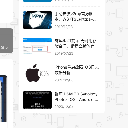
手动安装v2ray官方脚
本，WS+TSL+https+域
名伪装
2019/12/28
群晖6.2.1提示:无可用存
储空间。请建立新的存储
一篇
空间。群晖添加硬盘组
2019/07/23
RAID详细教程
iPhone重启故障 iOS日志
数据分析
2021/02/06
群晖 DSM 7.0 Synology
Photos IOS | Android 客
户端下载安装
2020/12/04