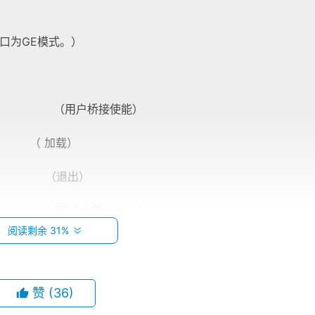
，2光口为GE模式。）
able （用户桥接使能）
 加载）
退出）
 （定义业务vlan ）
阅读剩余 31%
00 profile-id 1 （将vlan邦定1号模板）
0/1 1-8 user-vlan untagged rx-cttr 6 tx-cttr 6 （批量加载业
赞
(36)