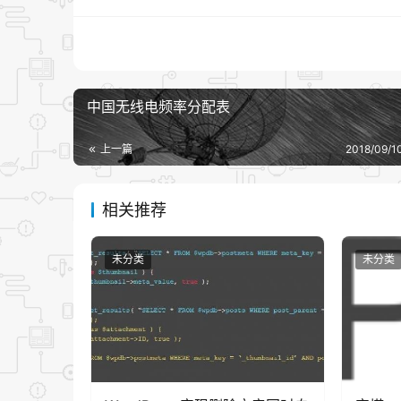
interface vlanif4000
ip address 10.254.254.2 255.
中国无线电频率分配表
quit （退出）
port vlan 4000 0/0 1 （ ETH口
上一篇
2018/09/1
port vlan 4000 0/0 2 （ ETH口
相关推荐
save （保存）
未分类
未分类
reboot system （重启）
本文来自投稿，不代表博客主立场，如若转载，请注明出处：https: