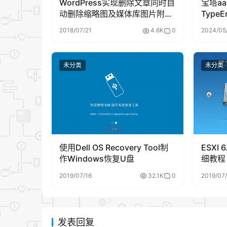
WordPress实现删除文章同时自
宝塔aa
动删除缩略图及媒体库图片附件
TypeEr
教程
unexp
2018/07/21
4.6K
0
2024/05
argume
未分类
未分类
使用Dell OS Recovery Tool制
ESXI
作Windows恢复U盘
细教程
2019/07/16
32.1K
0
2019/07
发表回复