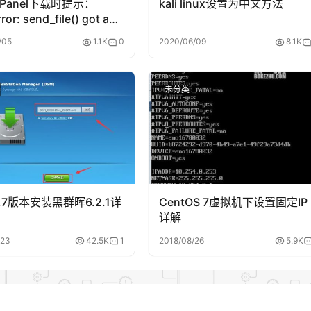
Panel下载时提示：
kali linux设置为中文方法
ror: send_file() got an
ected keyword
/05
1.1K
0
2020/06/09
8.1K
nt ‘add_etags’
未分类
 6.7版本安装黑群晖6.2.1详
CentOS 7虚拟机下设置固定IP
详解
/23
42.5K
1
2018/08/26
5.9K