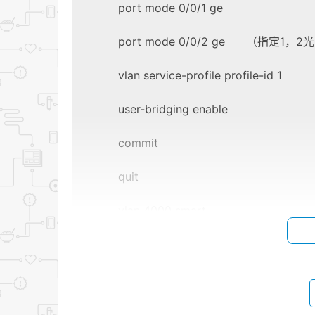
port mode 0/0/1 ge
port mode 0/0/2 ge （指定1
vlan service-profile profile-id 1
user-bridging en
commit （
quit （
vlan 4000 smart
vlan bind service-profile 40
multi-service-port vlan 4000 port 
务口）