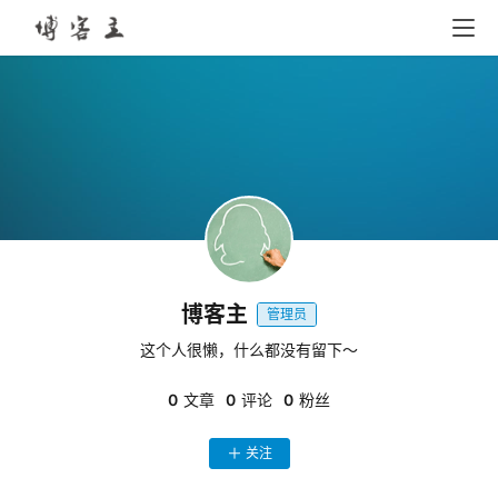
博客主
管理员
首
这个人很懒，什么都没有留下～
页
0
文章
0
评论
0
粉丝
科
投稿
关注
技
资