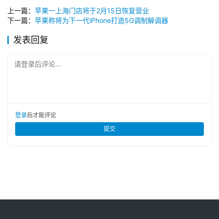
讯
上一篇：
苹果一上海门店将于2月15日恢复营业
下一篇：
苹果称将为下一代iPhone打造5G调制解调器
登录
注册
主
发表回复
机
推
请登录后评论...
荐
登录
后才能评论
提交